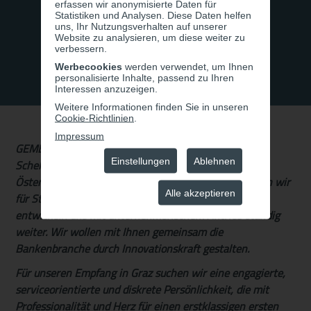
erfassen wir anonymisierte Daten für
Statistiken und Analysen. Diese Daten helfen
uns, Ihr Nutzungsverhalten auf unserer
Website zu analysieren, um diese weiter zu
verbessern.
Werbecookies
werden verwendet, um Ihnen
personalisierte Inhalte, passend zu Ihren
Interessen anzuzeigen.
Weitere Informationen finden Sie in unseren
Cookie-Richtlinien
.
Impressum
GEMEINSAM SIND WIR STARK
Einstellungen
Ablehnen
Schelhammer Capital ist die stärkste Privatbank
Österreichs. Als Teil der GRAWE Bankengruppe stehen wir
Alle akzeptieren
für Stabilität, Verlässlichkeit & Beständigkeit und
entwickeln uns mit unternehmerischem Antrieb ständig
weiter. Wir wollen mit Ihnen gemeinsam die
Bankenbranche durch Innovationskraft gestalten.
Für unseren Empfang in Graz suchen wir eine engagierte,
serviceorientierte und diskrete Persönlichkeit, die mit
Professionalität und Herz für einen erstklassigen ersten