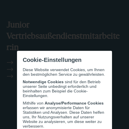
Junior
Vertriebsaußendienstmitarbeite
r:in
Cookie-Einstellungen
BB Leasing GmbH
Eisenstadt
Diese Website verwendet Cookies, um Ihnen
den bestmöglichen Service zu gewährleisten.
Vollzeit
Notwendige Cookies
sind für den Betrieb
unserer Seite unbedingt erforderlich und
beinhalten zum Beispiel die Cookie-
Einstellungen.
Mithilfe von
Analyse/Performance Cookies
erfassen wir anonymisierte Daten für
Statistiken und Analysen. Diese Daten helfen
uns, Ihr Nutzungsverhalten auf unserer
Website zu analysieren, um diese weiter zu
verbessern.