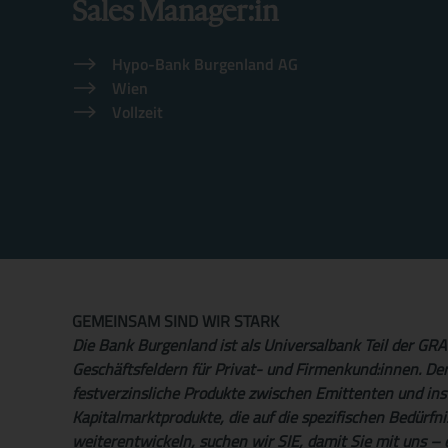
Sales Manager:in
g
d
Hypo-Bank Burgenland AG
Wien
e
Vollzeit
r
W
e
b
s
GEMEINSAM SIND WIR STARK
Die Bank Burgenland ist als Universalbank Teil der G
e
Geschäftsfeldern für Privat- und Firmenkund:innen. Der 
festverzinsliche Produkte zwischen Emittenten und inst
i
Kapitalmarktprodukte, die auf die spezifischen Bedürfni
weiterentwickeln, suchen wir SIE, damit Sie mit uns –