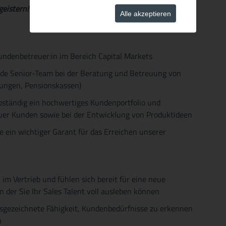
geistern!
Alle akzeptieren
Kundenbetreuer:in im Bereich Capital Markets
nde Senior-Team bei der Beratung und Betreuung von
rungen, Pensionskassen)
bständig ein hochwertiges Kundenportfolio und
euer Kunden sowie bei der Entwicklung von Produktideen
ie ein wichtiger Garant für das Erreichen unserer
 im Vertrieb und fühlen sich bereit für eine neue
 der Sie Ihr Sales Talent voll ausleben können
usgezeichnete Fähigkeit, Kundenbedürfnisse zu erkennen
n