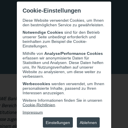
Cookie-Einstellungen
Diese Website verwendet Cookies, um Ihnen
den bestmöglichen Service zu gewährleisten.
Notwendige Cookies
sind für den Betrieb
unserer Seite unbedingt erforderlich und
beinhalten zum Beispiel die Cookie-
Einstellungen.
Mithilfe von
Analyse/Performance Cookies
erfassen wir anonymisierte Daten für
Statistiken und Analysen. Diese Daten helfen
uns, Ihr Nutzungsverhalten auf unserer
Website zu analysieren, um diese weiter zu
verbessern.
Werbecookies
werden verwendet, um Ihnen
personalisierte Inhalte, passend zu Ihren
Interessen anzuzeigen.
RAWE Bankengruppe und bietet ein breites Spektrum an
Weitere Informationen finden Sie in unseren
Bereich Capital Markets fungiert als Schnittstelle für
Cookie-Richtlinien
.
itutionellen Investoren und entwickelt
Impressum
sse zugeschnitten sind. Da wir uns laufend
Einstellungen
Ablehnen
 einem eingespielten, erfolgreichen Team – unsere