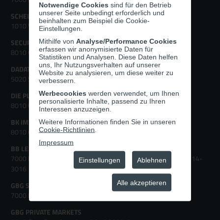
Notwendige Cookies
sind für den Betrieb
B
unserer Seite unbedingt erforderlich und
SCHELHAMMER CAPITAL
beinhalten zum Beispiel die Cookie-
e
1010 Wien, Goldschmiedgasse 3-5,
+43 1 534 34-0
Einstellungen.
d
Mithilfe von
Analyse/Performance Cookies
SECURITY KAG
erfassen wir anonymisierte Daten für
8010 Graz, Burgring 16,
+43 316 8071-0
Statistiken und Analysen. Diese Daten helfen
i
uns, Ihr Nutzungsverhalten auf unserer
DADAT
Website zu analysieren, um diese weiter zu
e
5020 Salzburg, Franz-Josef-Straße 22,
+43 662 877766
verbessern.
n
Werbecookies
werden verwendet, um Ihnen
DIE PLATTFORM
personalisierte Inhalte, passend zu Ihren
8010 Graz , Brandhofgasse 24,
+43 316 8072-31
Interessen anzuzeigen.
u
BK IMMO
Weitere Informationen finden Sie in unseren
n
Cookie-Richtlinien
.
8010 Graz, Burgring 16,
+43 316 907199-0
Impressum
g
BB LEASING
7000 Eisenstadt, Joseph-Haydn-Gasse 28-30,
+43 2682 615 14-
Einstellungen
Ablehnen
d
3016
e
Alle akzeptieren
GBG SERVICE GMBH
7000 Eisenstadt, Neusiedler Straße 33
r
GBG PRIVATE MARKETS
W